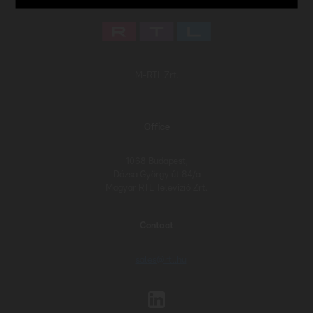
M-RTL Zrt.
Office
1068 Budapest,
Dózsa György út 84/a
Magyar RTL Televízió Zrt.
Contact
sales@rtl.hu