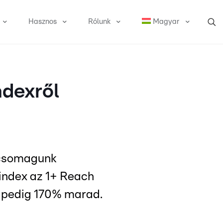
Hasznos
Rólunk
Magyar
ndexről
n csomagunk
index az 1+ Reach
 pedig 170% marad.