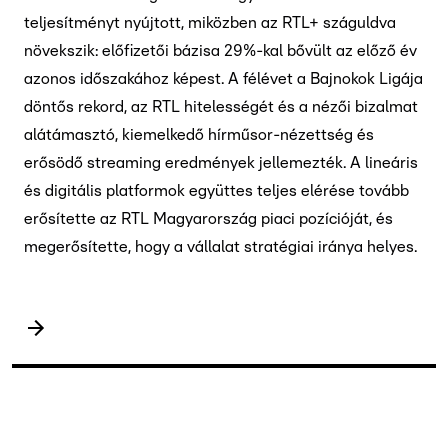
teljesítményt nyújtott, miközben az RTL+ száguldva
növekszik: előfizetői bázisa 29%-kal bővült az előző év
azonos időszakához képest. A félévet a Bajnokok Ligája
döntős rekord, az RTL hitelességét és a nézői bizalmat
alátámasztó, kiemelkedő hírműsor-nézettség és
erősödő streaming eredmények jellemezték. A lineáris
és digitális platformok együttes teljes elérése tovább
erősítette az RTL Magyarország piaci pozícióját, és
megerősítette, hogy a vállalat stratégiai iránya helyes.