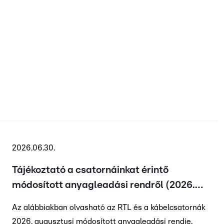
2026.06.30.
Tájékoztató a csatornáinkat érintő
módosított anyagleadási rendről (2026.
augusztus)
Az alábbiakban olvasható az RTL és a kábelcsatornák
2026. augusztusi módosított anyagleadási rendje.