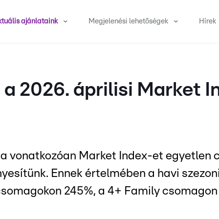
tuális ajánlataink
Megjelenési lehetőségek
Hírek
 a 2026. áprilisi Market I
pra vonatkozóan Market Index-et egyetle
yesítünk. Ennek értelmében a havi szezon
 csomagokon 245%, a 4+ Family csomagon