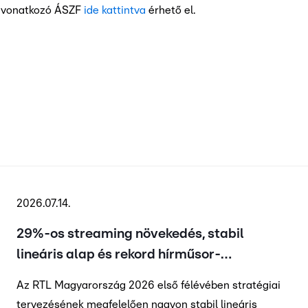
a vonatkozó ÁSZF
ide kattintva
érhető el.
2026.07.14.
29%-os streaming növekedés, stabil
lineáris alap és rekord hírműsor-
nézettség – az RTL Magyarország 2026
Az RTL Magyarország 2026 első félévében stratégiai
első féléves nézettségi eredményei
tervezésének megfelelően nagyon stabil lineáris