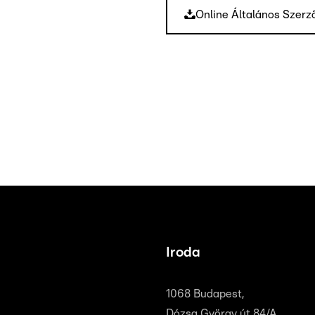
Online Általános Szerz
Iroda
1068 Budapest,
Dózsa György út 84/A