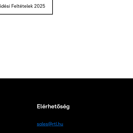
ődési Feltételek 2025
Elérhetőség
sales@rtl.hu