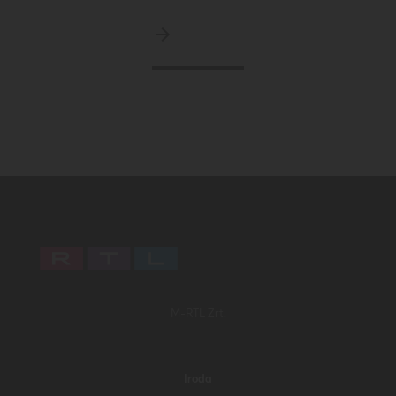
M-RTL Zrt.
Iroda