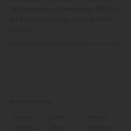
3+ Frequency csomagokon 160%, a
4+ Family csomagon pedig 120%
marad.
A jelenleg érvényes, 2026-ra vonatkozó ÁSZF
ide kattintva
érhető
el.
Kapcsolódó hírek
2026.08.04.
2026.07.14.
2026.06.30.
A streaming
29%-os
Tájékoztató a