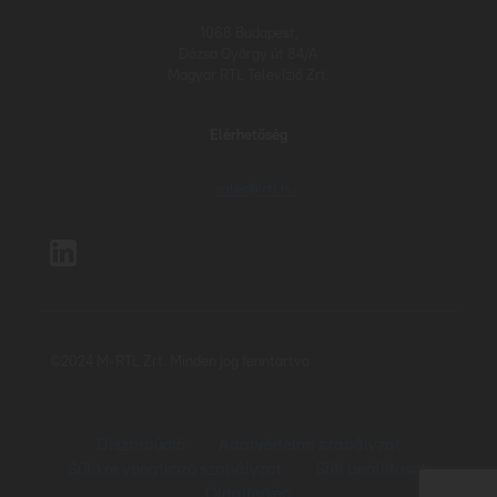
1068 Budapest,
Dózsa György út 84/A
Magyar RTL Televízió Zrt.
Elérhetőség
sales@rtl.hu
©2024 M-RTL Zrt. Minden jog fenntartva
Disztribúció
Adatvédelmi szabályzat
Sütikre vonatkozó szabályzat
Süti beállítások
Oldaltérkép