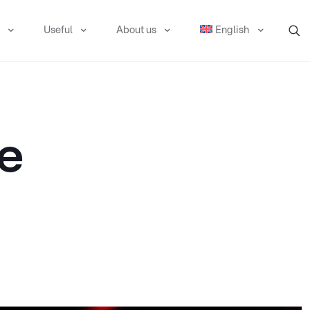
Useful
About us
English
e