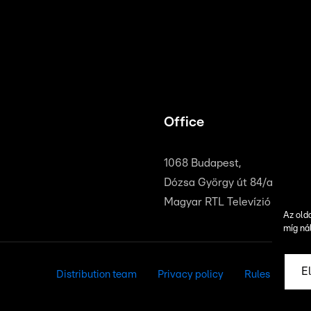
Office
1068 Budapest,
Dózsa György út 84/a
Magyar RTL Televízió Zrt.
Az old
míg ná
E
Distribution team
Privacy policy
Rules for cook
Privacy