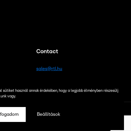
Contact
sales@rtl.hu
al sütiket használ annak érdekében, hogy a legjobb élményben részesülj
lunk vagy.
lfogadom
Beállítások
ies
Cookie settings
Sitemap
Süti beállítások
 Policy