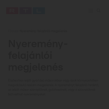
Főoldal
Nyeremény-felajánlói megjelenés
>
Nyeremény-
felajánlói
megjelenés
Elsősorban saját gyártású műsorokban vagy azok környezetében
megvalósuló reklám megjelenés. A nyereményt felajánló hirdető,
az adott műsor szereplőinek, győzteseinek, vagy a szavazóknak
biztosíthat nyereményeket.