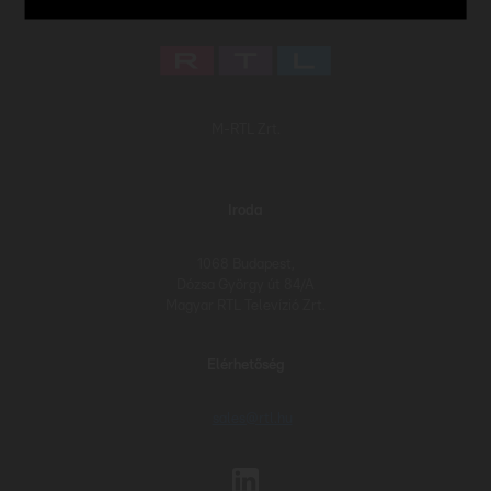
M-RTL Zrt.
Iroda
1068 Budapest,
Dózsa György út 84/A
Magyar RTL Televízió Zrt.
Elérhetőség
sales@rtl.hu