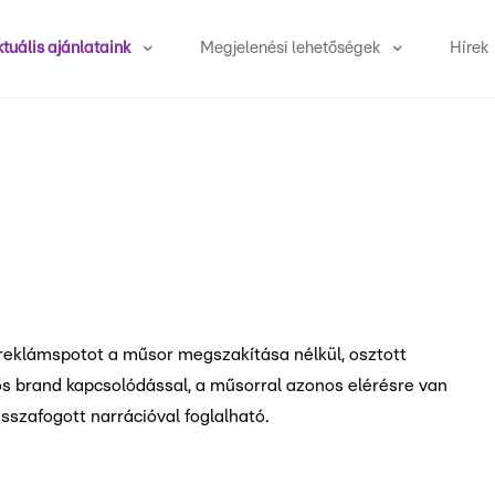
tuális ajánlataink
Megjelenési lehetőségek
Hírek
 reklámspotot a műsor megszakítása nélkül, osztott
s brand kapcsolódással, a műsorral azonos elérésre van
zafogott narrációval foglalható.